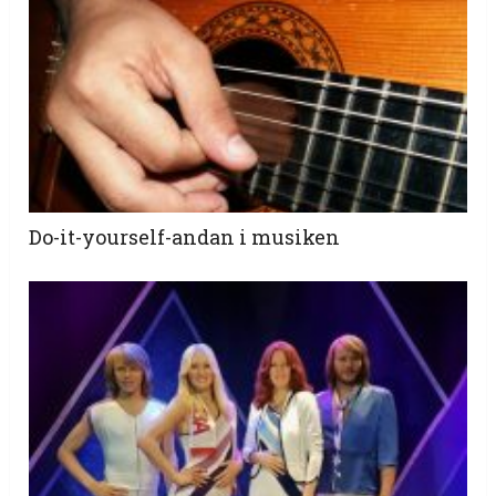
Do-it-yourself-andan i musiken