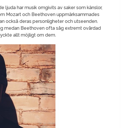
e ljuda har musik omgivits av saker som känslor,
rer som Mozart och Beethoven uppmärksammades
tan också deras personligheter och utseenden.
t sig medan Beethoven ofta såg extremt ovårdad
yckte allt möjligt om dem.