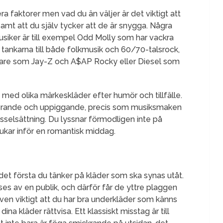
era faktorer men vad du än väljer är det viktigt att
samt att du själv tycker att de är snygga. Några
musiker är till exempel Odd Molly som har vackra
 tankarna till både folkmusik och 60/70-talsrock,
ppare som Jay-Z och A$AP Rocky eller Diesel som
 med olika märkeskläder efter humör och tillfälle.
pirerande och uppiggande, precis som musiksmaken
sselsättning. Du lyssnar förmodligen inte på
kar inför en romantisk middag.
det första du tänker på kläder som ska synas utåt.
es av en publik, och därför får de yttre plaggen
en viktigt att du har bra underkläder som känns
a kläder rättvisa. Ett klassiskt misstag är till