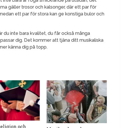
ket inte bara är föga smickrande på utsidan, det
gäller trosor och kalsonger, där ett par för
 medan ett par för stora kan ge konstiga bulor och
år du inte bara kvalitet, du får också många
 passar dig. Det kommer att tjäna ditt musikaliska
mer känna dig på topp.
religion och