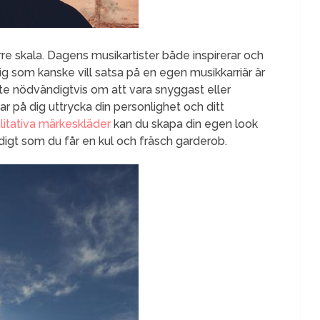
större skala. Dagens musikartister både inspirerar och
ig som kanske vill satsa på en egen musikkarriär är
nte nödvändigtvis om att vara snyggast eller
ar på dig uttrycka din personlighet och ditt
litativa märkeskläder
kan du skapa din egen look
digt som du får en kul och fräsch garderob.