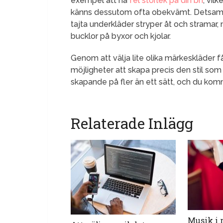
exempel att ha
fel storlek på din bh
, vil
känns dessutom ofta obekvämt. Detsamma 
tajta underkläder stryper åt och stramar,
bucklor på byxor och kjolar.
Genom att välja lite olika märkeskläder f
möjligheter att skapa precis den stil som
skapande på fler än ett sätt, och du kom
Relaterade Inlägg
Musik i 