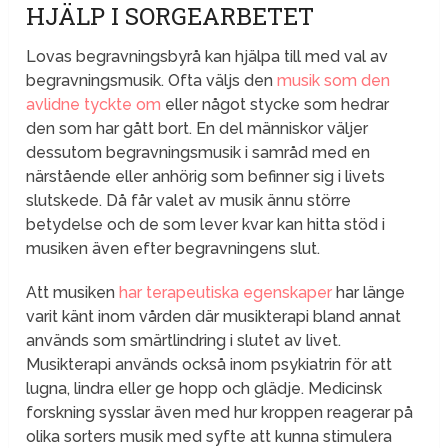
HJÄLP I SORGEARBETET
Lovas begravningsbyrå kan hjälpa till med val av
begravningsmusik. Ofta väljs den
musik som den
avlidne tyckte om
eller något stycke som hedrar
den som har gått bort. En del människor väljer
dessutom begravningsmusik i samråd med en
närstående eller anhörig som befinner sig i livets
slutskede. Då får valet av musik ännu större
betydelse och de som lever kvar kan hitta stöd i
musiken även efter begravningens slut.
Att musiken
har terapeutiska egenskaper
har länge
varit känt inom vården där musikterapi bland annat
används som smärtlindring i slutet av livet.
Musikterapi används också inom psykiatrin för att
lugna, lindra eller ge hopp och glädje. Medicinsk
forskning sysslar även med hur kroppen reagerar på
olika sorters musik med syfte att kunna stimulera