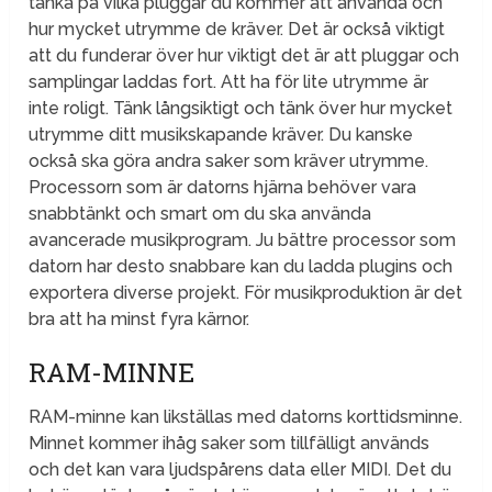
tänka på vilka pluggar du kommer att använda och
hur mycket utrymme de kräver. Det är också viktigt
att du funderar över hur viktigt det är att pluggar och
samplingar laddas fort. Att ha för lite utrymme är
inte roligt. Tänk långsiktigt och tänk över hur mycket
utrymme ditt musikskapande kräver. Du kanske
också ska göra andra saker som kräver utrymme.
Processorn som är datorns hjärna behöver vara
snabbtänkt och smart om du ska använda
avancerade musikprogram. Ju bättre processor som
datorn har desto snabbare kan du ladda plugins och
exportera diverse projekt. För musikproduktion är det
bra att ha minst fyra kärnor.
RAM-MINNE
RAM-minne kan likställas med datorns korttidsminne.
Minnet kommer ihåg saker som tillfälligt används
och det kan vara ljudspårens data eller MIDI. Det du