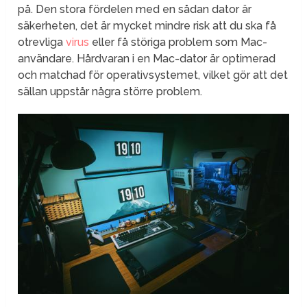
på. Den stora fördelen med en sådan dator är
säkerheten, det är mycket mindre risk att du ska få
otrevliga
virus
eller få störiga problem som Mac-
användare. Hårdvaran i en Mac-dator är optimerad
och matchad för operativsystemet, vilket gör att det
sällan uppstår några större problem.