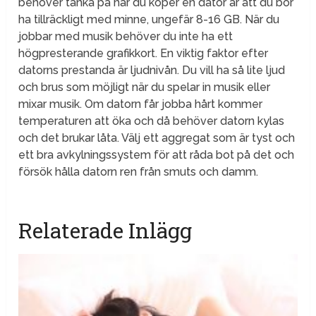
behöver tänka på när du köper en dator är att du bör
ha tillräckligt med minne, ungefär 8-16 GB. När du
jobbar med musik behöver du inte ha ett
högpresterande grafikkort. En viktig faktor efter
datorns prestanda är ljudnivån. Du vill ha så lite ljud
och brus som möjligt när du spelar in musik eller
mixar musik. Om datorn får jobba hårt kommer
temperaturen att öka och då behöver datorn kylas
och det brukar låta. Välj ett aggregat som är tyst och
ett bra avkylningssystem för att råda bot på det och
försök hålla datorn ren från smuts och damm.
Relaterade Inlägg